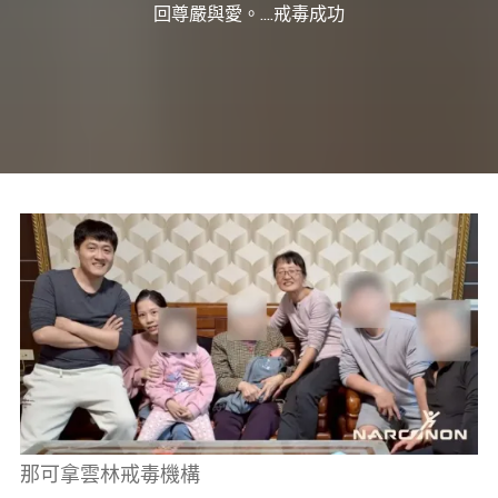
癮、
回尊嚴與愛。....戒毒成功
修
復
家
庭
關
係、
重
建
人
生，
家
屬
諮
詢
專
線：
05-
6625500，
通
話
內
容
將
全
程
保
密。
那可拿雲林戒毒機構