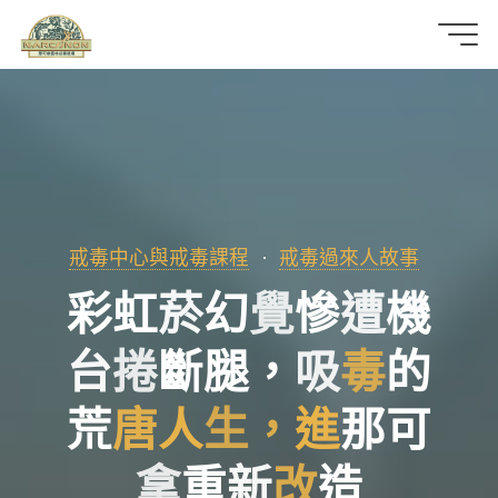
那
可
拿
雲
戒毒中心與戒毒課程
戒毒過來人故事
林
彩
虹
幻
菸
幻
覺
慘
機
遭
機
遭
戒
台
捲
斷
腿
，
吸
的
毒
的
毒
荒
唐
人
生
，
進
那
可
機
構
拿
重
新
改
造