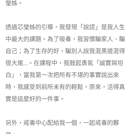
瑩姊。
透過芯瑩姊的引導，我發現「說謊」是我人生
中最大的課題。為了吸毒，我習慣騙家人、騙
自己；為了生存的好，騙別人說我混黑道混得
很大尾…。在課程中，我鼓起勇氣「誠實與坦
白」，當我第一次把所有不堪的事實說出來
時，我感受到前所未有的輕鬆，原來，活得真
實是這麼好的一件事。
另外，戒毒中心配給我一個，一起戒毒的夥