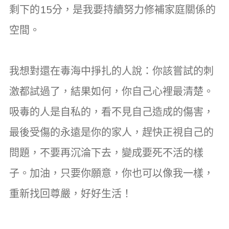
剩下的15分，是我要持續努力修補家庭關係的
空間。
我想對還在毒海中掙扎的人說：你該嘗試的刺
激都試過了，結果如何，你自己心裡最清楚。
吸毒的人是自私的，看不見自己造成的傷害，
最後受傷的永遠是你的家人，趕快正視自己的
問題，不要再沉淪下去，變成要死不活的樣
子。加油，只要你願意，你也可以像我一樣，
重新找回尊嚴，好好生活！