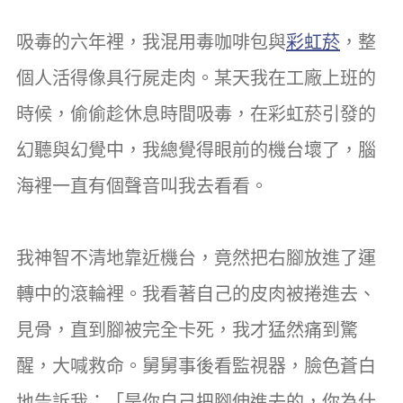
吸毒的六年裡，我混用毒咖啡包與
彩虹菸
，整
個人活得像具行屍走肉。某天我在工廠上班的
時候，偷偷趁休息時間吸毒，在彩虹菸引發的
幻聽與幻覺中，我總覺得眼前的機台壞了，腦
海裡一直有個聲音叫我去看看。
我神智不清地靠近機台，竟然把右腳放進了運
轉中的滾輪裡。我看著自己的皮肉被捲進去、
見骨，直到腳被完全卡死，我才猛然痛到驚
醒，大喊救命。舅舅事後看監視器，臉色蒼白
地告訴我：「是你自己把腳伸進去的，你為什