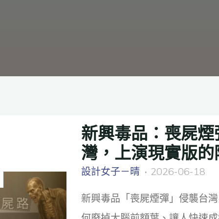
新興毒品：喪屍煙
灣，上演現實版的
設計女子－晴
2026-06-18
新興毒品「喪屍煙彈」侵襲台灣
何廢掉大腦前額葉、讓人快速成