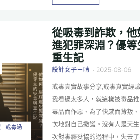
從吸毒到詐欺，他
進犯罪深淵？優等
重生記
設計女子－晴
2025-08-06
戒毒真實故事分享,戒毒真實經驗
我看過太多人，就這樣被毒品推
毒品而作惡、為了快感而背叛、
次地對自己撒謊。沒有人是天生
程
戒毒過
次對毒癮妥協的過程中，失去了