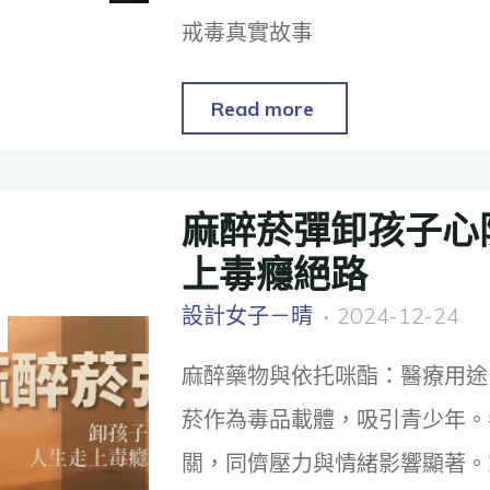
戒毒真實故事
Read more
麻醉菸彈卸孩子心
上毒癮絕路
設計女子－晴
2024-12-24
麻醉藥物與依托咪酯：醫療用途
菸作為毒品載體，吸引青少年。
關，同儕壓力與情緒影響顯著。