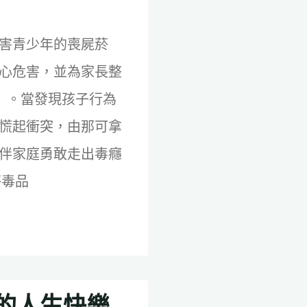
害青少年的喪屍菸
心危害，並為家長整
」。當發現孩子行為
慌起衝突，由那可拿
伴家庭勇敢走出毒癮
菸毒品
的人生快樂