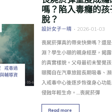
嗎？陷入毒癮的孩
脫？
設計女子－晴
2026-01-03
喪屍菸彈真的帶來快樂嗎？還是
淵？學生小頤的親身經歷，揭露
的真實樣貌。父母最初未警覺孩
程
戒毒過
頤獨自在汽車旅館長期吸毒、瀕
與輔導資
入戒毒中心後逐步恢復身心功能
侵蝕年輕生命。…喪屍菸彈
Read more