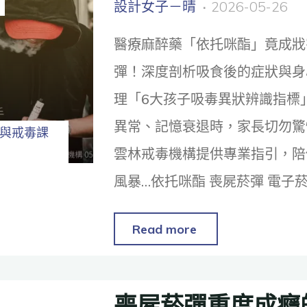
設計女子－晴
2026-05-26
醫療麻醉藥「依托咪酯」竟成戕
彈！深度剖析吸食後的症狀與身
理「6大孩子吸毒異狀辨識指標
異常、記憶衰退時，家長切勿驚
與戒毒課
雲林戒毒機構提供專業指引，陪
風暴…依托咪酯 喪屍菸彈 電子
Read more
喪屍菸彈重度成癮