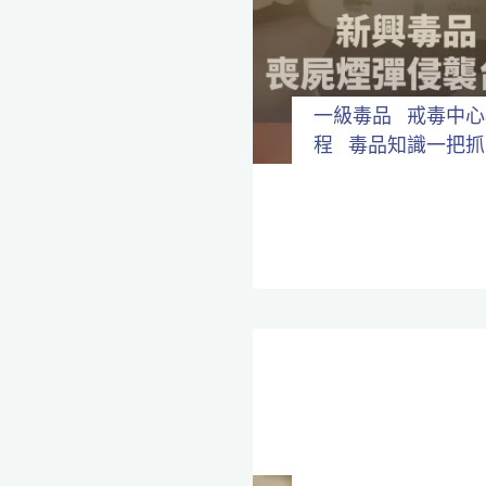
全
程
保
密。
一級毒品
戒毒中心
程
毒品知識一把抓