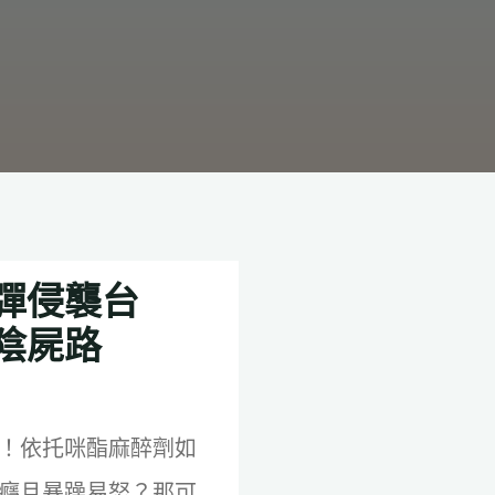
彈侵襲台
陰屍路
！依托咪酯麻醉劑如
癮且暴躁易怒？那可