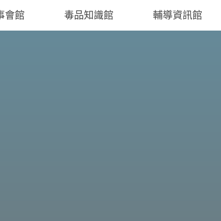
事會館
毒品知識館
輔導資訊館