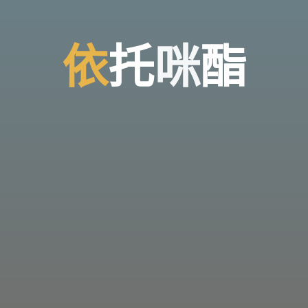
托
依
托
咪
酯
咪