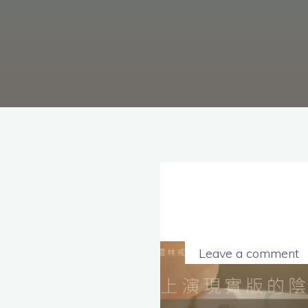
理
念，
協
助
毒
癮
者
擺
脫
毒
癮、
修
復
家
庭
關
係、
重
建
人
生，
家
屬
諮
詢
專
線：
05-
Leave a comment
6625500，
通
話
內
容
將