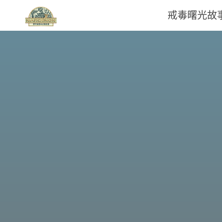
戒毒曙光故
那
可
拿
雲
林
戒
毒
機