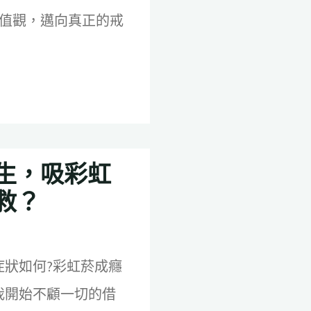
值觀，邁向真正的戒
生，吸彩虹
救？
症狀如何?彩虹菸成癮
我開始不顧一切的借