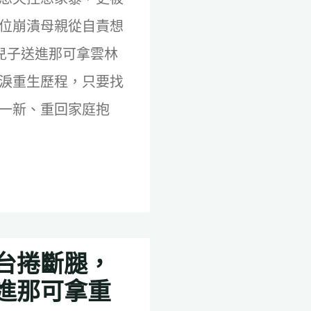
位崩潰母親從自責想
兒子送進那可拿雲林
淚重生歷程，只要找
一新、重回家庭抱
台捲斷腿，
進那可拿重