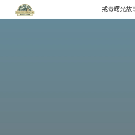
戒毒曙光故
那
可
拿
雲
林
戒
毒
機