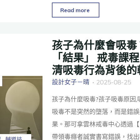
Read more
孩子為什麼會吸毒
「結果」 戒毒課
清吸毒行為背後的
設計女子－晴
2025-08-25
孩子為什麼吸毒?孩子吸毒原因,
吸毒不是突然的墮落，而是錯誤
果。那可拿雲林戒毒中心透過【
帶領毒癮者誠實書寫錯誤，找出
程
輔導技