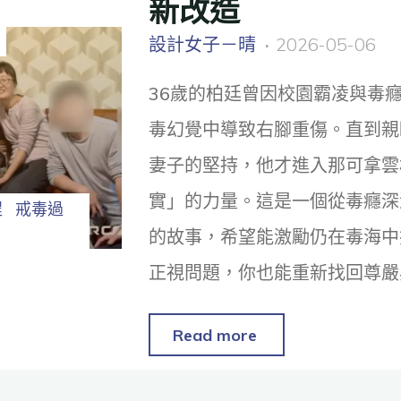
新改造
設計女子－晴
2026-05-06
36歲的柏廷曾因校園霸凌與毒
毒幻覺中導致右腳重傷。直到親
妻子的堅持，他才進入那可拿雲
實」的力量。這是一個從毒癮深
程
戒毒過
的故事，希望能激勵仍在毒海中
正視問題，你也能重新找回尊嚴
Read more