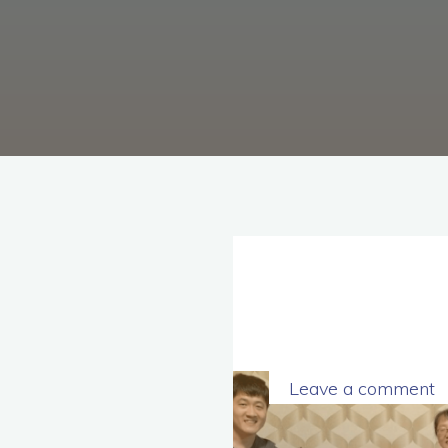
理
念，
協
助
毒
癮
者
擺
脫
毒
癮、
修
復
家
庭
關
係、
重
建
人
生，
家
屬
諮
詢
專
線：
05-
6625500，
Leave a comment
通
話
內
容
將