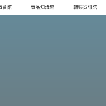
事會館
毒品知識館
輔導資訊館