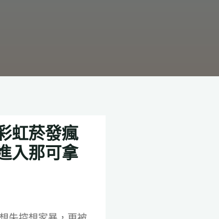
彩虹菸發瘋
進入那可拿
想失控想家暴，更被