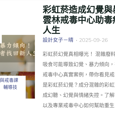
彩虹菸造成幻覺與
雲林戒毒中心助毒
人生
設計女子－晴
2025-09-26
彩虹菸幻覺真相曝光！ 混雜廢
吸食可能導致幻覺、暴力傾向，
戒毒中心真實案例，帶你看見戒
與戒毒課
是彩虹菸幻覺？成分混雜的彩虹
輔導技
成幻聽、幻覺與情緒失控。了解
以及專業戒毒中心如何幫助重生