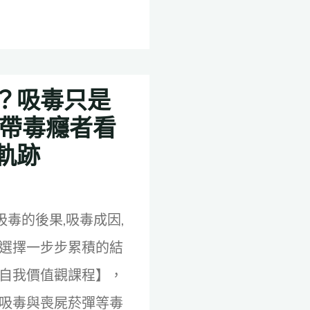
？吸毒只是
程帶毒癮者看
軌跡
吸毒的後果,吸毒成因,
選擇一步步累積的結
自我價值觀課程】，
吸毒與喪屍菸彈等毒