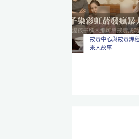
全
程
保
密。
戒毒中心與戒毒課
來人故事