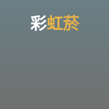
彩
虹
菸