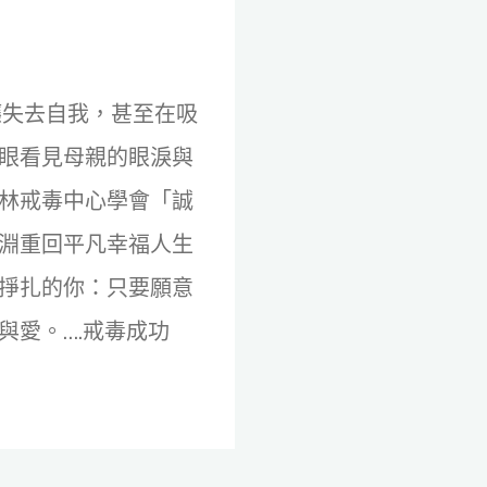
癮失去自我，甚至在吸
眼看見母親的眼淚與
林戒毒中心學會「誠
淵重回平凡幸福人生
掙扎的你：只要願意
與愛。….戒毒成功