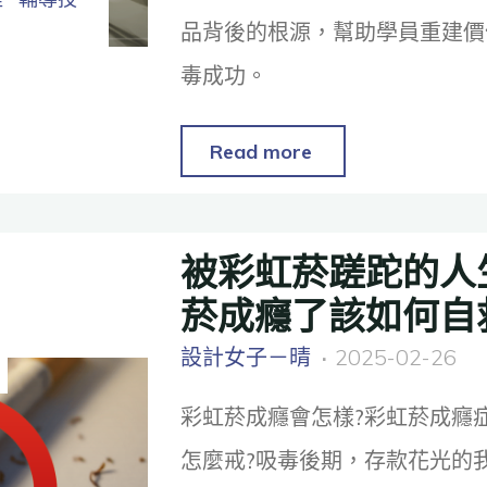
品背後的根源，幫助學員重建價
毒成功。
Read more
被彩虹菸蹉跎的人
菸成癮了該如何自
設計女子－晴
2025-02-26
彩虹菸成癮會怎樣?彩虹菸成癮
怎麼戒?吸毒後期，存款花光的