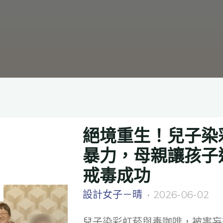
絕境重生！兒子染
暴力，母親讓孩子
戒毒成功
設計女子－晴
2026-06-02
兒子染彩虹菸與毒咖啡，被害妄