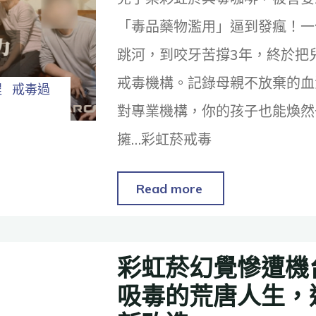
「毒品藥物濫用」逼到發瘋！一
跳河，到咬牙苦撐3年，終於把
戒毒機構。記錄母親不放棄的血
程
戒毒過
對專業機構，你的孩子也能煥然
擁…彩虹菸戒毒
Read more
彩虹菸幻覺慘遭機
吸毒的荒唐人生，