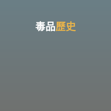
台
灣
那
可
拿
雲
林
戒
毒
品
歷
歷
史
毒
機
構，
提
供
專
業
的
住
宿
式
戒
毒、
戒
癮
服
務。
以
人
道
戒
毒
為
理
念，
協
助
毒
癮
者
擺
脫
毒