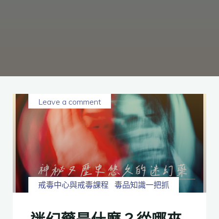
癮、
修
復
家
庭
關
係、
重
建
人
生，
家
屬
諮
詢
專
線：
05-
6625500，
Leave a comment
通
話
內
容
將
全
程
保
密。
戒毒中心與戒毒課程
毒品知識一把抓
迷幻藥是什麼？從哪來