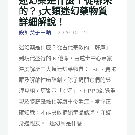
的？3大類迷幻藥物質
詳細解說！
設計女子－晴
2026-01-21
迷幻藥是什麼？從古代宗教的「蘇摩」
到現代盛行的 K 他命，由戒毒中心專家
深度解析三大類迷幻藥物質：LSD、曼陀
羅及解離性麻醉劑。除了揭開它們的藥
理真相，更警示「K 洞」、HPPD幻覺重
現及膀胱纖維化等嚴重後遺症。掌握正
確知識，才能勇敢拒絕毒品誘惑，守護
身邊親友。…迷幻藥是什麼