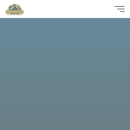
那
可
拿
雲
林
戒
毒
機
構