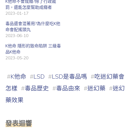
K他命不會成癮?除了行政裁
罰，還能怎麼幫助成癮者
2023-01-17
毒品還會混著用?為什麼吃K他
命會配搖頭丸
2023-06-10
K他命 隱形的致命陷阱 三級毒
品K他命
2023-05-20
#
K他命
#
LSD
#
LSD是毒品嗎
#
吃迷幻藥會
怎樣
#
毒品歷史
#
毒品由來
#
迷幻藥
#
迷幻
藥效果
發表迴響