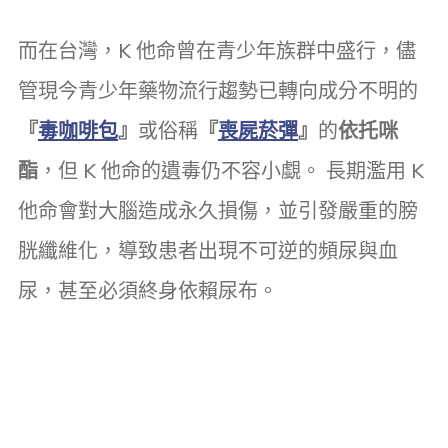
而在台灣，K 他命曾在青少年族群中盛行，儘
管現今青少年藥物流行趨勢已轉向成分不明的
『
毒咖啡包
』
或俗稱
『
喪屍菸彈
』
的
依托咪
酯
，但 K 他命的遺毒仍不容小覷。 長期濫用 K
他命會對大腦造成永久損傷，並引發嚴重的膀
胱纖維化，導致患者出現不可逆的頻尿與血
尿，甚至必須終身依賴尿布。