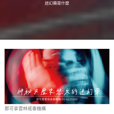
癮、
迷幻藥是什麼
修
復
家
庭
關
係、
重
建
人
生，
家
屬
諮
詢
專
線：
05-
6625500，
通
話
內
容
將
全
程
保
密。
那可拿雲林戒毒機構