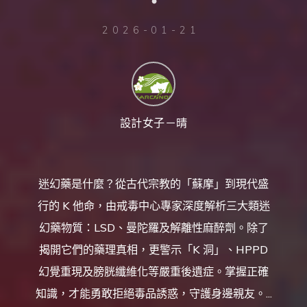
台
灣
那
可
2026-01-21
拿
雲
林
戒
毒
機
構，
提
供
專
業
的
設計女子－晴
住
宿
式
戒
毒、
戒
癮
服
迷幻藥是什麼？從古代宗教的「蘇摩」到現代盛
務。
以
人
行的 K 他命，由戒毒中心專家深度解析三大類迷
道
戒
毒
幻藥物質：LSD、曼陀羅及解離性麻醉劑。除了
為
理
念，
揭開它們的藥理真相，更警示「K 洞」、HPPD
協
助
毒
幻覺重現及膀胱纖維化等嚴重後遺症。掌握正確
癮
者
擺
知識，才能勇敢拒絕毒品誘惑，守護身邊親友。...
脫
毒