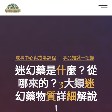
那
可
拿
雲
戒毒中心與戒毒課程
毒品知識一把抓
林
迷
幻
藥
是
什
麼
？
從
戒
哪
來
的
？
3
大
類
迷
毒
幻
藥
物
質
詳
細
解
說
機
構
！