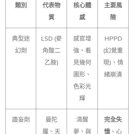
類別
代表物
核心體
主要風
質
感
險
典型迷
LSD (麥
感官增
HPPD
幻劑
角酸二
強、看
(幻覺重
乙胺)
見幾何
現)、情
圖形、
緒崩潰
色彩光
輝
譫妄劑
曼陀
清醒
完全失
羅、天
夢、與
憶
、心