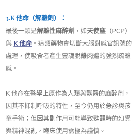
3.
K 他命（解離劑）
：
最後一類是
解離性麻醉劑
，如
天使塵
（PCP）
與
K 他命
。這類藥物會切斷大腦對感官訊號的
處理，使吸食者產生靈魂脫離肉體的強烈疏離
感。
K 他命在醫學上原作為人類與獸醫的麻醉劑，
因其不抑制呼吸的特性，至今仍用於急診與孩
童手術；但因其副作用可能導致甦醒時的幻覺
與精神混亂，臨床使用需極為謹慎。