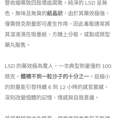
管收縮導致四肢壞疽腐敗。純淨的 LSD 呈無
色、無味且無臭的
結晶狀
，由於其藥效極強，
僅需微克劑量即可產生作用，因此毒販通常將
其溶液滴在吸墨紙、方糖上分裝，或製成微型
藥丸販售。
LSD 的藥效極為驚人，一次典型劑量僅約 100
微克，
體積不到一粒沙子的十分之一
。這極小
的劑量能引發持續 6 到 12 小時的感官震撼，
深刻改變個體的記憶、情感與自我意識。