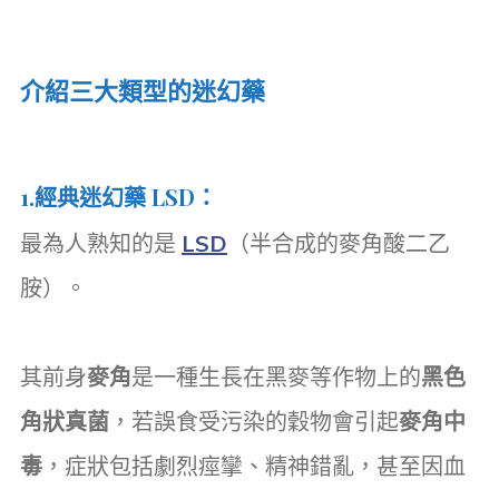
介紹三大類型的迷幻藥
1.
經典迷幻藥 LSD
：
最為人熟知的是
LSD
（半合成的麥角酸二乙
胺）。
其前身
麥角
是一種生長在黑麥等作物上的
黑色
角狀真菌
，若誤食受污染的穀物會引起
麥角中
毒
，症狀包括劇烈痙攣、精神錯亂，甚至因血