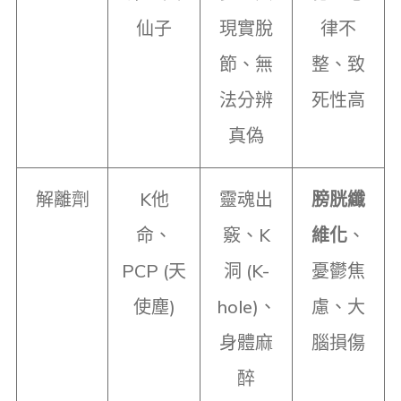
仙子
現實脫
律不
節、無
整、致
法分辨
死性高
真偽
解離劑
K他
靈魂出
膀胱纖
命、
竅、K
維化
、
PCP (天
洞 (K-
憂鬱焦
使塵)
hole)、
慮、大
身體麻
腦損傷
醉