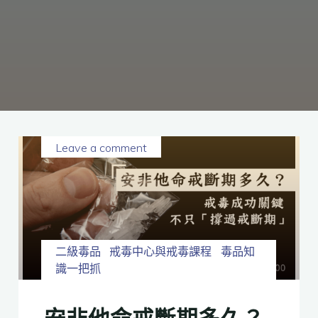
癮、
修
復
家
庭
關
係、
重
建
人
生，
家
屬
諮
詢
專
線：
05-
6625500，
Leave a comment
通
話
內
容
將
全
程
保
密。
二級毒品
戒毒中心與戒毒課程
毒品知
識一把抓
安非他命戒斷期多久？