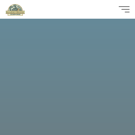
那
可
拿
雲
林
戒
毒
機
構