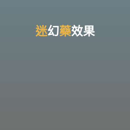
台
灣
那
可
拿
雲
林
戒
迷
迷
幻
藥
效
果
毒
機
構，
提
供
專
業
的
住
宿
式
戒
毒、
戒
癮
服
務。
以
人
道
戒
毒
為
理
念，
協
助
毒
癮
者
擺
脫
毒