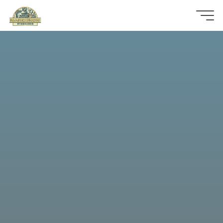
那
可
拿
雲
林
戒
毒
機
構