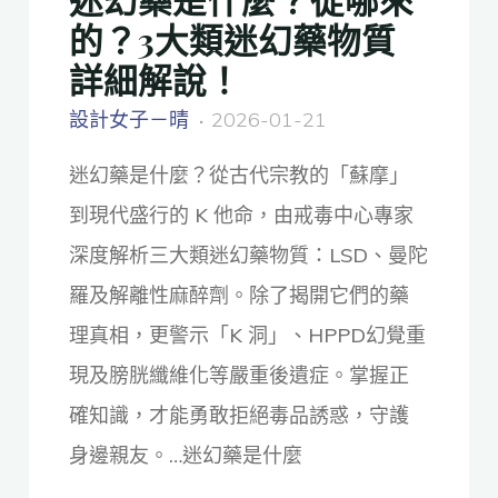
的？3大類迷幻藥物質
詳細解說！
設計女子－晴
2026-01-21
迷幻藥是什麼？從古代宗教的「蘇摩」
到現代盛行的 K 他命，由戒毒中心專家
深度解析三大類迷幻藥物質：LSD、曼陀
羅及解離性麻醉劑。除了揭開它們的藥
理真相，更警示「K 洞」、HPPD幻覺重
現及膀胱纖維化等嚴重後遺症。掌握正
確知識，才能勇敢拒絕毒品誘惑，守護
身邊親友。…迷幻藥是什麼