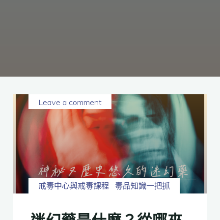
癮、
修
復
家
庭
關
係、
重
建
人
生，
家
屬
諮
詢
專
線：
05-
6625500，
Leave a comment
通
話
內
容
將
全
程
保
密。
戒毒中心與戒毒課程
毒品知識一把抓
迷幻藥是什麼？從哪來