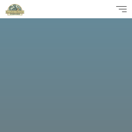
那
可
拿
雲
林
戒
毒
機
構