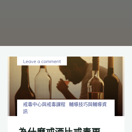
癮、
修
復
家
庭
關
係、
重
建
人
生，
家
屬
諮
詢
專
線：
05-
6625500，
Leave a comment
通
話
內
容
將
全
程
保
密。
戒毒中心與戒毒課程
輔導技巧與輔導資
訊
為什麼戒酒比戒毒更