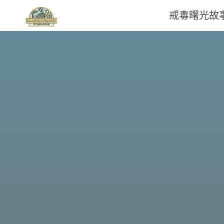
戒毒曙光故
那
可
拿
雲
林
戒
毒
機