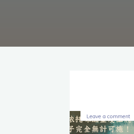
理
念，
協
助
毒
癮
者
擺
脫
毒
癮、
修
復
家
庭
關
係、
重
建
人
生，
家
屬
諮
詢
專
線：
05-
6625500，
Leave a comment
通
話
內
容
將