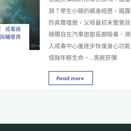
淵？學生小頤的親身經歷，揭露
的真實樣貌。父母最初未警覺孩
程
戒毒過
頤獨自在汽車旅館長期吸毒、瀕
與輔導資
入戒毒中心後逐步恢復身心功能
侵蝕年輕生命。…喪屍菸彈
Read more