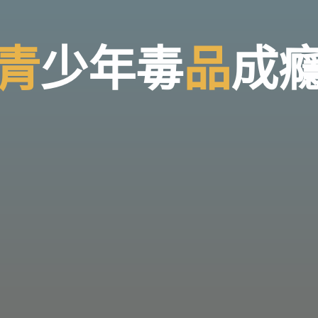
青
少
年
毒
品
成