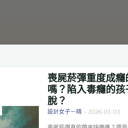
喪屍菸彈重度成癮
嗎？陷入毒癮的孩
脫？
設計女子－晴
2026-01-03
喪屍菸彈真的帶來快樂嗎？還是