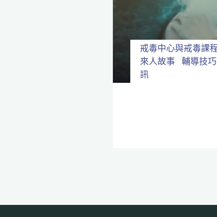
全
程
保
密。
戒毒中心與戒毒課
來人故事
輔導技巧
訊