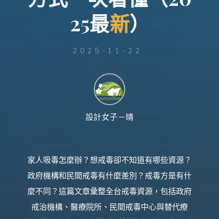
台
灣
那
2
5
最
新
）
可
拿
雲
林
戒
毒
機
2025-11-22
構，
提
供
專
業
的
住
宿
式
戒
毒、
戒
設計女子－晴
癮
服
務。
以
人
道
戒
毒
家人吸毒怎麼辦？想戒毒卻不知道有哪些資源？
為
理
念，
政府機構和民間戒毒有什麼差別？戒毒方是有什
協
助
毒
麼不同？這篇文章彙整全台戒毒資源，包括政府
癮
者
擺
戒治機構、醫療院所、民間戒毒中心與替代療
脫
毒