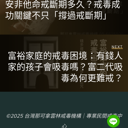
安非他命戒斷期多久？戒毒成
功關鍵不只「撐過戒斷期」
NEXT
富裕家庭的戒毒困境：有錢人
家的孩子會吸毒嗎？富二代吸
毒為何更難戒？
©2025 台灣那可拿雲林戒毒機構｜專業民間戒毒中
心