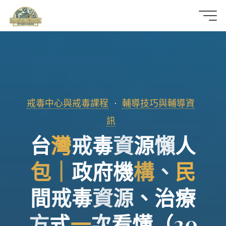
那
可
拿
雲
戒毒中心與戒毒課程
輔導技巧與輔導資
林
訊
台
灣
戒
毒
資
源
懶
人
戒
包
｜
政
府
機
構
、
民
毒
機
間
戒
毒
資
源
、
治
療
構
方
式
一
次
看
懂
（
2
0