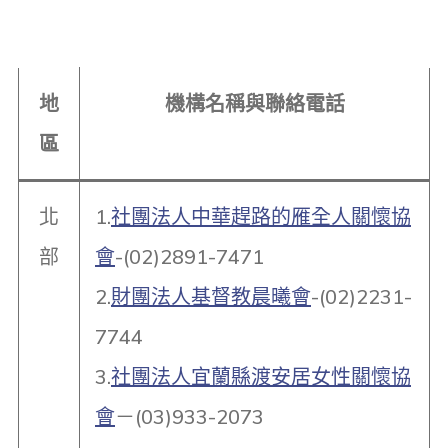
地
機構名稱與聯絡電話
區
北
1.
社團法人中華趕路的雁全人關懷協
部
會
-(02)2891-7471
2.
財團法人基督教晨曦會
-(02)2231-
7744
3.
社團法人宜蘭縣渡安居女性關懷協
會
－(03)933-2073