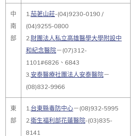
中
1.
茄荖山莊
-(04)9230-0190 /
南
(04)9255-0800
部
2.
財團法人私立高雄醫學大學附設中
和紀念醫院
－(07)312-
1101#6826、6843
3.
安泰醫療社團法人安泰醫院
－
(08)832-9966
東
1.
台東縣毒防中心
－(08)932-5995
部
2.
衛生福利部花蓮醫院
-(03)835-
8141