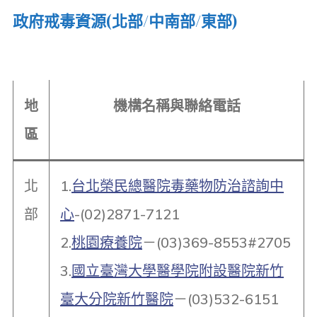
政府戒毒資源(北部/中南部/東部)
地
機構名稱與聯絡電話
區
北
1.
台北榮民總醫院毒藥物防治諮詢中
部
心
-(02)2871-7121
2.
桃園療養院
－(03)369-8553#2705
3.
國立臺灣大學醫學院附設醫院新竹
臺大分院新竹醫院
－(03)532-6151