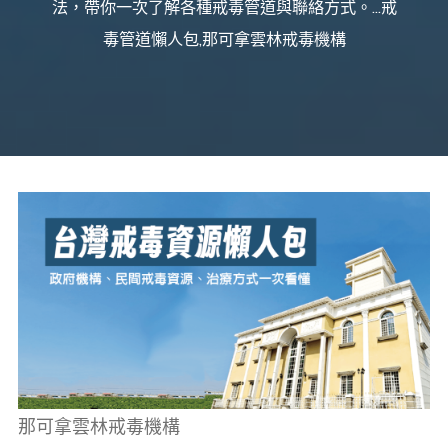
法，帶你一次了解各種戒毒管道與聯絡方式。...戒
癮、
修
復
毒管道懶人包,那可拿雲林戒毒機構
家
庭
關
係、
重
建
人
生，
家
屬
諮
詢
專
線：
05-
6625500，
通
話
內
容
將
全
程
保
密。
那可拿雲林戒毒機構