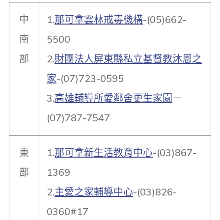
中
1.
那可拿雲林戒毒機構
-(05)662-
南
5500
部
2.
財團法人屏東縣私立基督教沐恩之
家
-(07)723-0595
3.
高雄輔導所愛鄰舍更生家園
－
(07)787-7547
東
1.
那可拿新生活教育中心
-(03)867-
部
1369
2.
主愛之家輔導中心
-(03)826-
0360#17